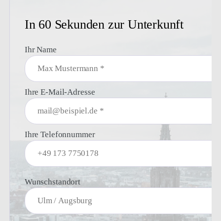
LKW
- Voll ausgestattete Einbauküchen inklusive Geschirr und
Besteck
- Gute Anbindung an Schnellstraßen und den öffentlichen
Nahverkehr
- Möblierte Räume: Bett, Schrank, Tisch, Stühle u.v.m.
- Eigene Bäder mit Dusche oder Badewanne,
Waschbecken und WC
- Einkaufsmöglichkeiten in direkter Umgebung
- Einmal pro Woche erfolgt eine Grundreinigung aller
Zimmer (zubuchbar).
Auf Wunsch bieten wir zusätzlich: sichere Verwahrung
von Wertsachen, Fahrzeugen oder LKWs.