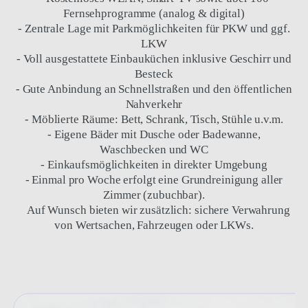
Unsere Monteurunterkünfte in Ulm und Augsburg
bestehen aus mehreren voll ausgestatteten Apartments und
Wohnungen, verteilt über das gesamte Stadtgebiet. Dank
dieser breiten Auswahl können wir Ihnen als eine der
wenigen Anbieter in der Region gezielt den Standort
anbieten, der am besten zu Ihren Anforderungen passt.
Unsere Unterkünfte bieten Ihnen:
- Doppel- und Mehrbettzimmer für Teams oder
Einzelpersonen
- Komplett eingerichtete Apartments – exklusiv für Ihre
Mitarbeiter
- Kostenloses WLAN, Smart-TV sowie über 100
Fernsehprogramme (analog & digital)
- Zentrale Lage mit Parkmöglichkeiten für PKW und ggf.