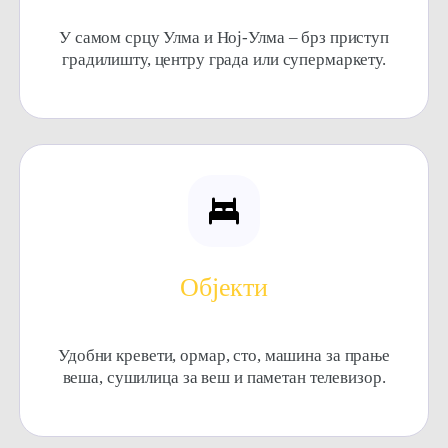
У самом срцу Улма и Ној-Улма – брз приступ
градилишту, центру града или супермаркету.
Објекти
Удобни кревети, ормар, сто, машина за прање
веша, сушилица за веш и паметан телевизор.