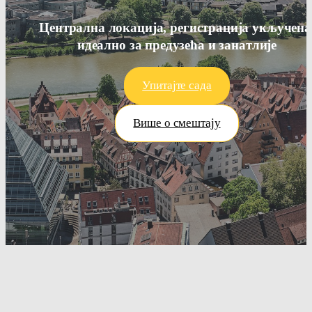
Централна локација, регистрација укључена
идеално за предузећа и занатлије
Упитајте сада
Више о смештају