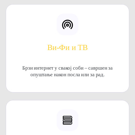
Ви-Фи и ТВ
Брзи интернет у свакој соби – савршен за
опуштање након посла или за рад.