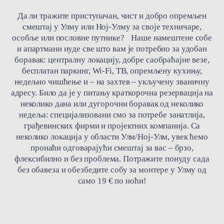
Да ли тражите приступачан, чист и добро опремљен
смештај у Улму или Ној-Улму за своје техничаре,
особље или пословне путнике? Наше намештене собе
и апартмани нуде све што вам је потребно за удобан
боравак: централну локацију, добре саобраћајне везе,
бесплатан паркинг, Wi-Fi, ТВ, опремљену кухињу,
недељно чишћење и – на захтев – укључену званичну
адресу. Било да је у питању краткорочна резервација на
неколико дана или дугорочни боравак од неколико
недеља: специјализовани смо за потребе занатлија,
грађевинских фирми и пројектних компанија. Са
неколико локација у области Улм/Ној-Улм, увек ћемо
пронаћи одговарајући смештај за вас – брзо,
флексибилно и без проблема. Потражите понуду сада
без обавеза и обезбедите собу за монтере у Улму од
само 19 € по ноћи!