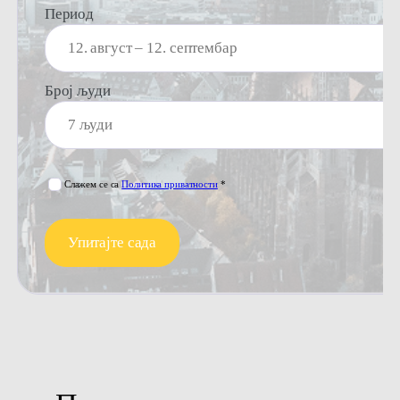
Период
Број људи
Слажем се са
Политика приватности
*
Упитајте сада