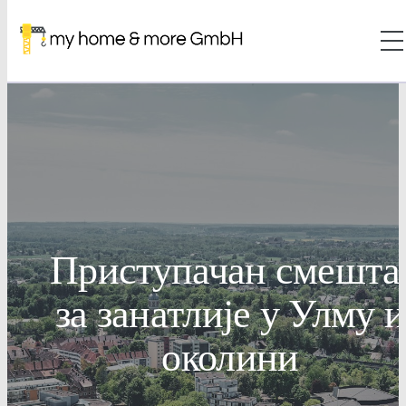
Приступачан смешта
за занатлије у Улму и
околини