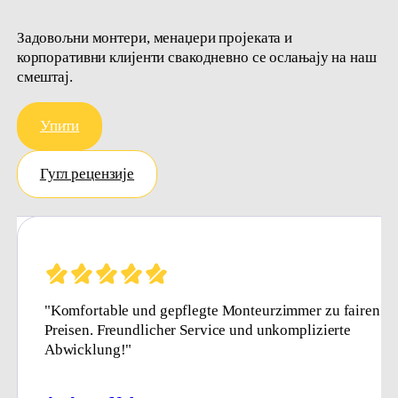
Задовољни монтери, менаџери пројеката и
корпоративни клијенти свакодневно се ослањају на наш
смештај.
Упити
Гугл рецензије
 fairen
"Sehr zuverlässige und saubere Monteurunterkünfte
rte
Reibungslose Abwicklung und freundlicher Service.
Immer wieder gerne!"