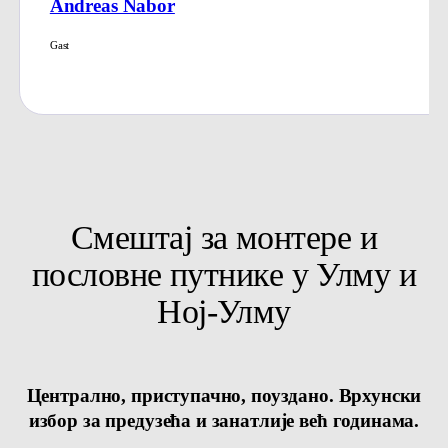
Mery
Gast
Смештај за монтере и
пословне путнике у Улму и
Ној-Улму
Централно, приступачно, поуздано. Врхунски
избор за предузећа и занатлије већ годинама.