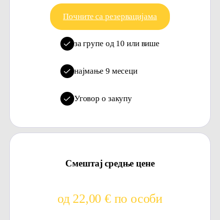
Почните са резервацијама
за групе од 10 или више
најмање 9 месеци
Уговор о закупу
Смештај средње цене
од 22,00 € по особи