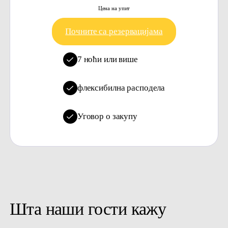
Цена на упит
Почните са резервацијама
7 ноћи или више
флексибилна расподела
Уговор о закупу
Шта наши гости кажу