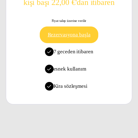
kişi başı 22,00 €'dan itibaren
Fiyat talep üzerine verilir
Rezervasyona başla
7 geceden itibaren
esnek kullanım
Kira sözleşmesi